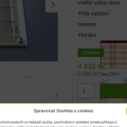
Vnitřní výška rámu
Třída zatížení
Nosnost
Těsnění
Skladem
4 816
Kč
3 980
Kč
bez DPH
Spravovat Souhlas s cookies
chom poskytli co nejlepší služby, používáme k ukládání a/nebo přístupu k