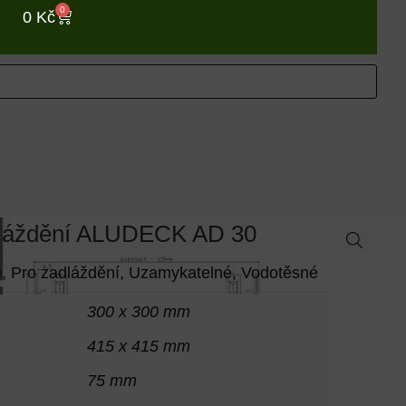
0
0
Kč
dláždění ALUDECK AD 30
é
,
Pro zadláždění
,
Uzamykatelné
,
Vodotěsné
300 x 300 mm
415 x 415 mm
75 mm