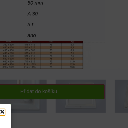
50 mm
A 30
3 t
ano
Přidat do košíku