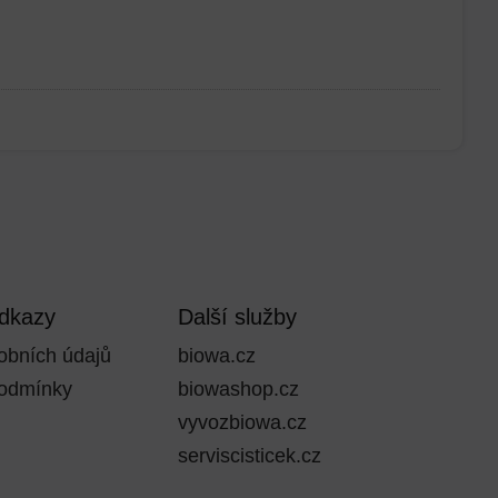
odkazy
Další služby
obních údajů
biowa.cz
odmínky
biowashop.cz
vyvozbiowa.cz
serviscisticek.cz