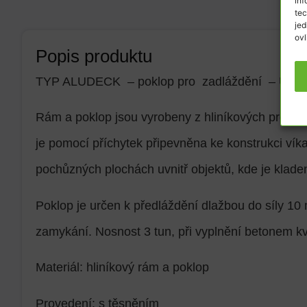
inf
tec
jed
ovl
Popis produktu
TYP ALUDECK – poklop pro zadláždění – 
Rám a poklop jsou vyrobeny z hliníkových profilů,
je pomocí příchytek připevněna ke konstrukci vík
pochůzných plochách uvnitř objektů, kde je kladen
Poklop je určen k předláždění dlažbou do síly 10
zamykání. Nosnost 3 tun, při vyplnění betonem kv
Materiál: hliníkový rám a poklop
Provedení: s těsněním