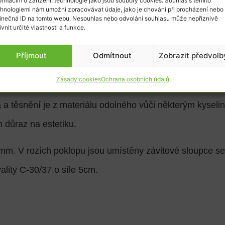
ormacím o zařízení, technologie jako jsou soubory cookies. Souhlas s těmito
hnologiemi nám umožní zpracovávat údaje, jako je chování při procházení nebo
inečná ID na tomto webu. Nesouhlas nebo odvolání souhlasu může nepříznivě
ivnit určité vlastnosti a funkce.
Příjmout
Odmítnout
Zobrazit předvolb
UZAMYKATELNÉ – VODOTĚSNÉ – PACHOTĚSNÉ
Zásady cookies
Ochrana osobních údajů
 které jsou po celé délce spoje svařované. Rám má na vn
a a těsnění je z materiálu odolného vůči některým kysel
 důraz na estetiku.
 mm. V rozích poklopu jsou umístěny závitové sloupce s
ality C-30/37 o síle 5cm.