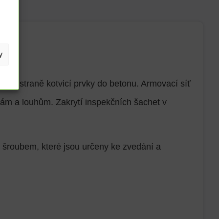
y
ější straně kotvicí prvky do betonu. Armovací síť
inám a louhům. Zakrytí inspekčních šachet v
e šroubem, které jsou určeny ke zvedání a