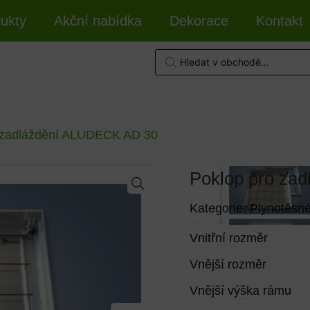
ukty
Akční nabídka
Dekorace
Kontakt
 zadláždění ALUDECK AD 30
Poklop pro za
Kategorie:
Plynotěsn
Vnitřní rozměr
Vnější rozměr
Vnější výška rámu