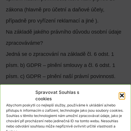
zákona (hlavně pro účetní a daňové účely,
případně pro vyřízení reklamací a jiné ).
Na základě jakého právního důvodu osobní údaje
zpracováváme?
Jedná se o zpracování na základě čl. 6 odst. 1
písm. b) GDPR – plnění smlouvy a čl. 6 odst. 1
písm. c) GDPR – plnění naší právní povinnosti.
Jak dlouho budeme osobní údaje zpracovávat?
Spravovat Souhlas s
Po dobu plnění naší služby a poté 1 rok od
cookies
Abychom poskytli co nejlepší služby, používáme k ukládání a/nebo
posledního poskytnutí takové služby nebo dodání
přístupu k informacím o zařízení, technologie jako jsou soubory cookies.
Souhlas s těmito technologiemi nám umožní zpracovávat údaje, jako je
zboží.
chování při procházení nebo jedinečná ID na tomto webu. Nesouhlas
nebo odvolání souhlasu může nepříznivě ovlivnit určité vlastnosti a