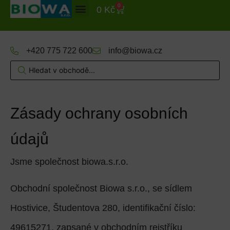
0
0
Kč
+420 775 722 600
info@biowa.cz
Zásady ochrany osobních
údajů
Jsme společnost biowa.s.r.o.
Obchodní společnost
Biowa s.r.o.
, se sídlem
Hostivice, Študentova 280, identifikační číslo:
49615271, zapsané v obchodním rejstříku