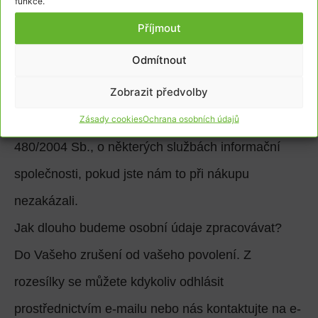
funkce.
C. Newslettery (obchodní sdělení)
Příjmout
Pokud jste povolili, použijeme vaši e-mailovou
Odmítnout
adresu pro rozesílku našich novinek.
Zobrazit předvolby
Na základě jakého právního důvodu?
Umožňuje nám to ust. § 7 odst. 3 zákona č.
Zásady cookies
Ochrana osobních údajů
480/2004 Sb., o některých službách informační
společnosti, pokud jste nám to při nákupu
nezakázali.
Jak dlouho budeme osobní údaje zpracovávat?
Do Vašeho zrušení od vašeho povolení. Z
rozesílky se můžete kdykoliv odhlásit
prostřednictvím e-mailu nebo nás kontaktujte na e-