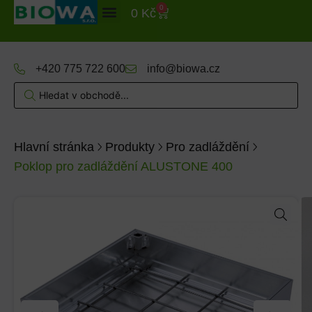
0
0
Kč
+420 775 722 600
info@biowa.cz
Hlavní stránka
Produkty
Pro zadláždění
Poklop pro zadláždění ALUSTONE 400