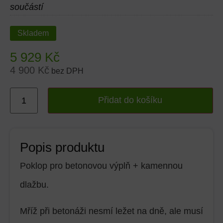
součástí
Skladem
5 929
Kč
4 900
Kč
bez DPH
Přidat do košíku
Popis produktu
Poklop pro betonovou výplň + kamennou
dlažbu.
Mříž při betonáži nesmí ležet na dně, ale musí