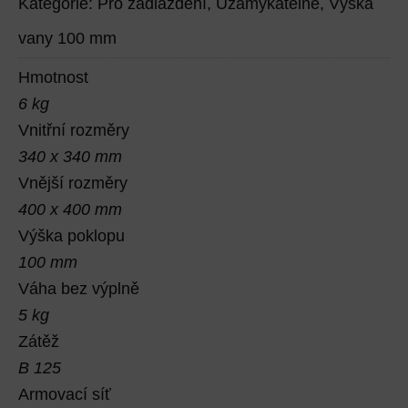
Kategorie:
Pro zadláždění
,
Uzamykatelné
,
Výška
vany 100 mm
Hmotnost
6 kg
Vnitřní rozměry
340 x 340 mm
Vnější rozměry
400 x 400 mm
Výška poklopu
100 mm
Váha bez výplně
5 kg
Zátěž
B 125
Armovací síť