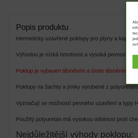
Aby
Popis produktu
inf
tec
Hermeticky uzavřené poklopy pro plyny a kapaliny
jed
ovl
Výhodou je nízká hmotnost a vysoká pevnost.
Poklop je vybaven těsněním a tímto těsněním je u
Poklopy na šachty a jímky vyrobené z polyuretan
Vyznačují se možností pevného uzavření a typy 
Použitý polyuretan má vysokou odolnost proti ch
Nejdůležitější výhody poklopu: