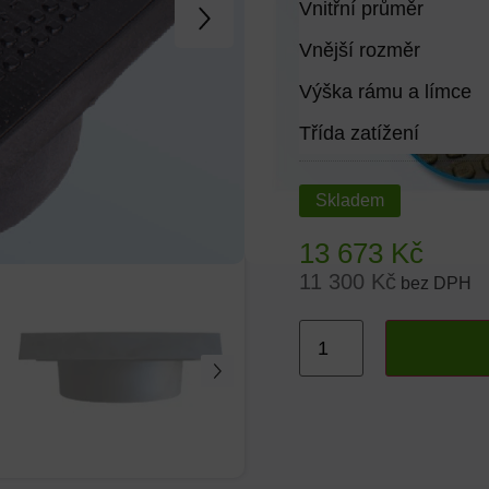
Vnitřní průměr
Vnější rozměr
Výška rámu a límce
Třída zatížení
Skladem
13 673
Kč
11 300
Kč
bez DPH