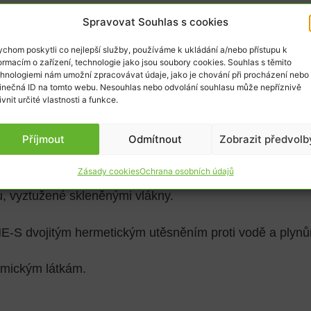
Spravovat Souhlas s cookies
chom poskytli co nejlepší služby, používáme k ukládání a/nebo přístupu k
ormacím o zařízení, technologie jako jsou soubory cookies. Souhlas s těmito
hnologiemi nám umožní zpracovávat údaje, jako je chování při procházení nebo
 odolávající zátěži 12,5t dle EN 124.
inečná ID na tomto webu. Nesouhlas nebo odvolání souhlasu může nepříznivě
ivnit určité vlastnosti a funkce.
Příjmout
Odmítnout
Zobrazit předvolb
zavřen pro plyny a kapaliny až do tlaku 10 k Pa.
Zásady cookies
Ochrana osobních údajů
u, vyztužené skleněnými vlákny.
HE-S dvojitým hermetickým utěsněním proti vodě a plyn
emickým látkám.