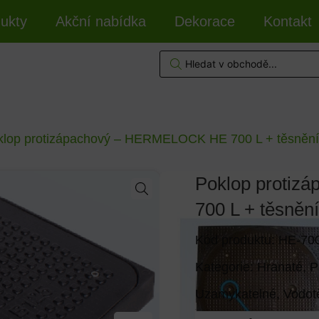
ukty
Akční nabídka
Dekorace
Kontakt
klop protizápachový – HERMELOCK HE 700 L + těsnění 
Poklop proti
700 L + těsnění
Kód produktu: HE-70
Kategorie:
Hranaté
,
P
Uzamykatelné
,
Vodot