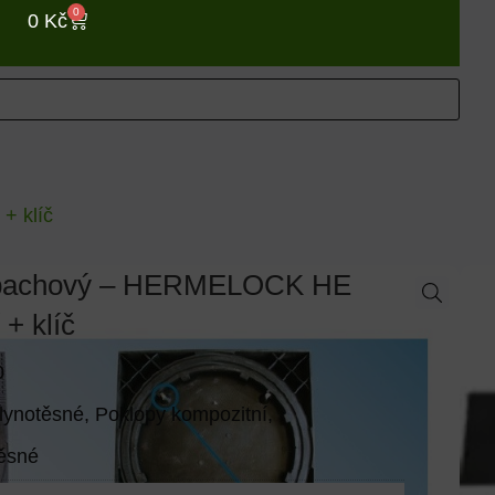
0
0
Kč
+ klíč
zápachový – HERMELOCK HE
 + klíč
0
lynotěsné
,
Poklopy kompozitní
,
ěsné