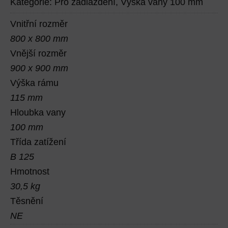
Kategorie:
Pro zadláždění
,
Výška vany 100 mm
Vnitřní rozměr
800 x 800 mm
Vnější rozměr
900 x 900 mm
Výška rámu
115 mm
Hloubka vany
100 mm
Třída zatížení
B 125
Hmotnost
30,5 kg
Těsnění
NE