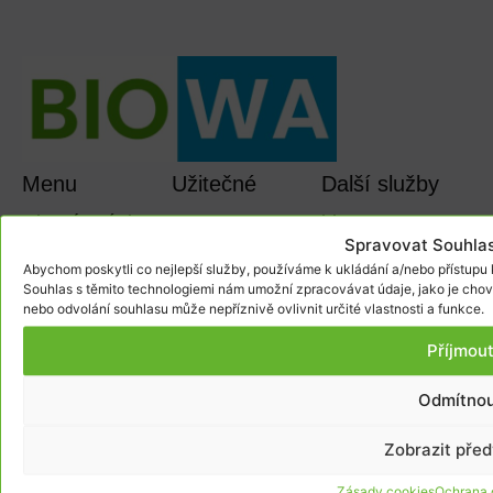
Menu
Užitečné
Další služby
Hlavní stránka
biowa.cz
odkazy
Spravovat Souhlas
Produkty
biowashop.cz
Ochrana
Abychom poskytli co nejlepší služby, používáme k ukládání a/nebo přístupu k
osobních údajů
Akční nabídka
vyvozbiowa.cz
Souhlas s těmito technologiemi nám umožní zpracovávat údaje, jako je chov
nebo odvolání souhlasu může nepříznivě ovlivnit určité vlastnosti a funkce.
Obchodní
Dekorace
serviscisticek.cz
podmínky
Příjmou
Kontakt
Reklamace
Odmítnou
Zobrazit pře
Ochrana osobních údajů
Obchodní podmínky
Nastavení cookies
Zásady cookies
Ochrana 