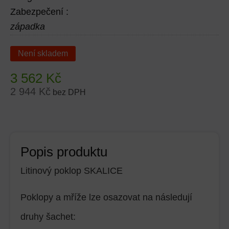
Zabezpečení :
západka
Není skladem
3 562
Kč
2 944
Kč
bez DPH
Popis produktu
Litinový poklop SKALICE
Poklopy a mříže lze osazovat na následují
druhy šachet: