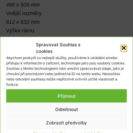
496 x 505 mm
Vnější rozměry
612 x 632 mm
Výška rámu
51 mm
Spravovat Souhlas s
Třída zatížení
cookies
C 250
Abychom poskytli co nejlepší služby, používáme k ukládání a/nebo
přístupu k informacím o zařízení, technologie jako jsou soubory cookies.
Souhlas s těmito technologiemi nám umožní zpracovávat údaje, jako je
Skladem
chování při procházení nebo jedinečná ID na tomto webu. Nesouhlas
nebo odvolání souhlasu může nepříznivě ovlivnit určité vlastnosti a
5 227
Kč
funkce.
4 320
Kč
bez DPH
Příjmout
Odmítnout
Přidat do košíku
Zobrazit předvolby