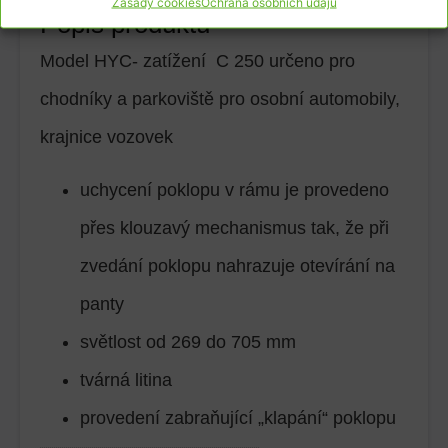
Zásady cookies
Ochrana osobních údajů
Popis produktu
Model HYC- zatížení C 250 určeno pro
chodníky a parkoviště pro osobní automobily,
krajnice vozovek
uchycení poklopu v rámu je provedeno
přes klouzavý mechanismus tak, že při
zvedání poklopu nahrazuje otevírání na
panty
světlost od 269 do 705 mm
tvárná litina
provedení zabraňující „klapání“ poklopu