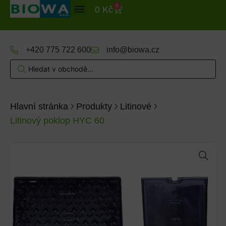
0
0
Kč
+420 775 722 600
info@biowa.cz
Hlavní stránka
Produkty
Litinové
Litinový poklop HYC 60