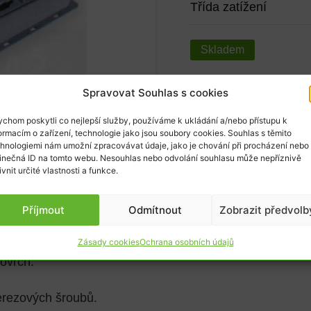
Třída zatížení
Skladem
6 123
Kč
Spravovat Souhlas s cookies
5 060
Kč
bez DPH
chom poskytli co nejlepší služby, používáme k ukládání a/nebo přístupu k
ormacím o zařízení, technologie jako jsou soubory cookies. Souhlas s těmito
hnologiemi nám umožní zpracovávat údaje, jako je chování při procházení nebo
inečná ID na tomto webu. Nesouhlas nebo odvolání souhlasu může nepříznivě
ivnit určité vlastnosti a funkce.
Příjmout
Odmítnout
Zobrazit předvolb
Zásady cookies
Ochrana osobních údajů
ovrch.
erezových šroubů.