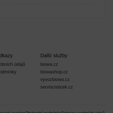
odkazy
Další služby
obních údajů
biowa.cz
odmínky
biowashop.cz
vyvozbiowa.cz
serviscisticek.cz