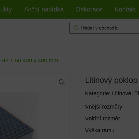
ukty
Akční nabídka
Dekorace
Kontakt
p HY L 50 400 x 400 mm
Litinový poklo
Kategorie:
Litinové
,
T
Vnější rozměry
Vnitřní rozměr
Výška rámu