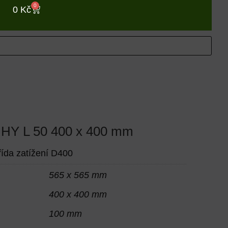
0
0
Kč
p HY L 50 400 x 400 mm
řída zatížení D400
565 x 565 mm
400 x 400 mm
100 mm