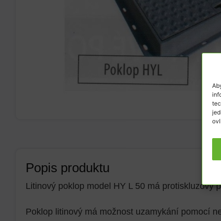
Aby
inf
tec
jed
ovl
Popis produktu
Litinový poklop model HY L 50 má protiskluzový p
Poklop litinový má možnost uzamykání pomocí n