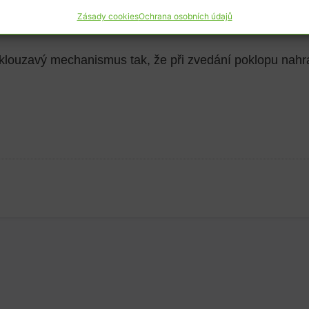
Zásady cookies
Ochrana osobních údajů
avní provoz
klouzavý mechanismus tak, že při zvedání poklopu nahra