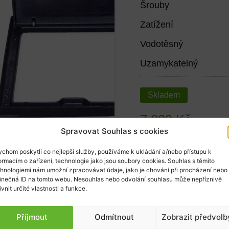
Šrouby
Zatížení
Vodotěsný
Uzamykatelný
Skladem
7 829
Kč
Spravovat Souhlas s cookies
6 470
Kč
bez DPH
chom poskytli co nejlepší služby, používáme k ukládání a/nebo přístupu k
ormacím o zařízení, technologie jako jsou soubory cookies. Souhlas s těmito
hnologiemi nám umožní zpracovávat údaje, jako je chování při procházení nebo
inečná ID na tomto webu. Nesouhlas nebo odvolání souhlasu může nepříznivě
ivnit určité vlastnosti a funkce.
Příjmout
Odmítnout
Zobrazit předvolb