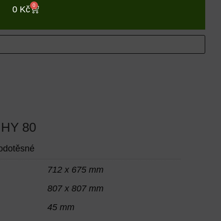
0
0
Kč
p HY 80
odotěsné
712 x 675 mm
807 x 807 mm
45 mm