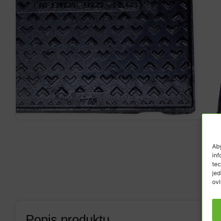
Aby
inf
tec
jed
ovl
Popis produktu