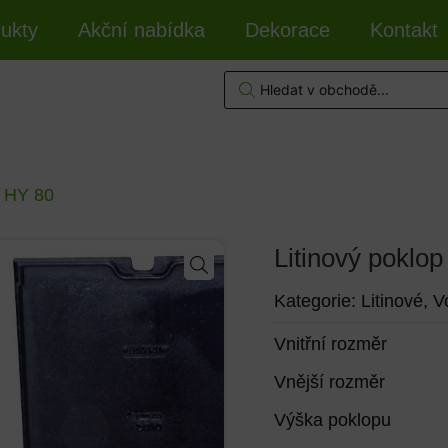
ukty
Akční nabídka
Dekorace
Kontakt
p HY 80
Litinový poklo
Kategorie:
Litinové
,
V
Vnitřní rozměr
Vnější rozměr
Výška poklopu