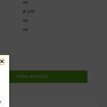
ne
B 125
ne
ne
Přidat do košíku
y