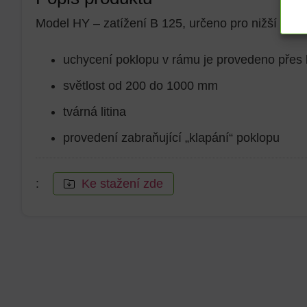
Model HY – zatížení B 125, určeno pro nižší dopr
uchycení poklopu v rámu je provedeno přes 
světlost od 200 do 1000 mm
tvárná litina
provedení zabraňující „klapání“ poklopu
:
Ke stažení zde