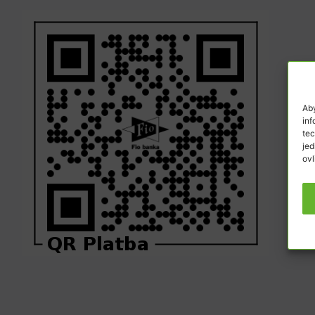
Aby
inf
tec
jed
ovl