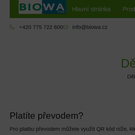
Hlavní stránka
Prod
+420 775 722 600
info@biowa.cz
Dě
Děk
Platíte převodem?
Pro platbu převodem můžete využít QR kód níže, kter