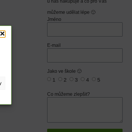
u nás nakupuje a co pro Vás
můžeme udělat lépe 🙂
Jméno
E-mail
Jako ve škole 🙂
1
2
3
4
5
y
Co můžeme zlepšit?