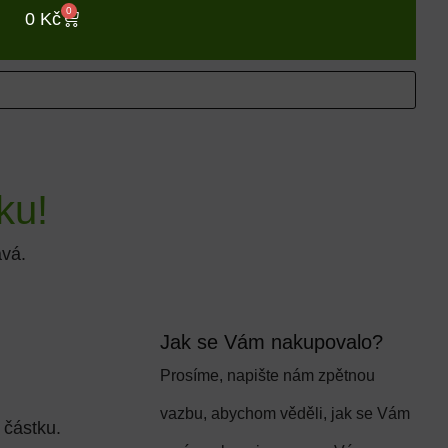
0
0
Kč
ku!
ává.
Jak se Vám nakupovalo?
Prosíme, napište nám zpětnou
vazbu, abychom věděli, jak se Vám
 částku.