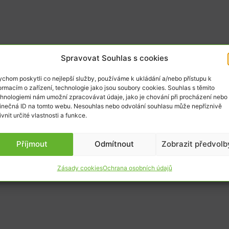
Spravovat Souhlas s cookies
chom poskytli co nejlepší služby, používáme k ukládání a/nebo přístupu k
ormacím o zařízení, technologie jako jsou soubory cookies. Souhlas s těmito
hnologiemi nám umožní zpracovávat údaje, jako je chování při procházení nebo
inečná ID na tomto webu. Nesouhlas nebo odvolání souhlasu může nepříznivě
ivnit určité vlastnosti a funkce.
Příjmout
Odmítnout
Zobrazit předvolb
Zásady cookies
Ochrana osobních údajů